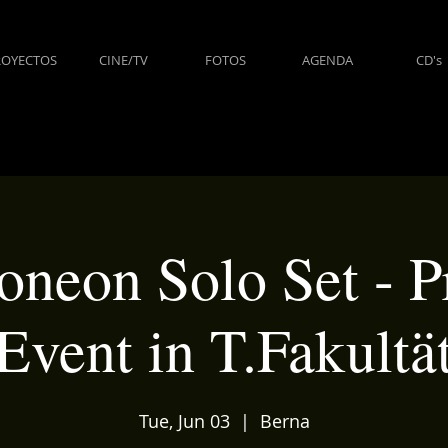
ROYECTOS
CINE/TV
FOTOS
AGENDA
CD's
neon Solo Set - P
Event in T.Fakultä
Tue, Jun 03
  |  
Berna