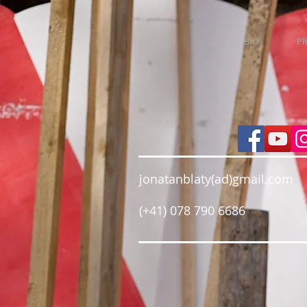
BIO
P
jonatanblaty(ad)gmail.com
(+41) 078 790 6686