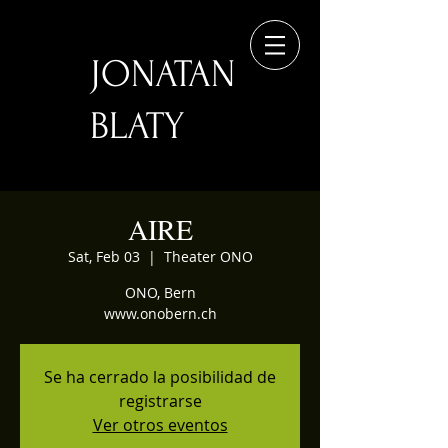
JONATAN
BLATY
AIRE
Sat, Feb 03
  |  
Theater ONO
ONO, Bern
www.onobern.ch
Se ha cerrado la posibilidad de
registrarse
Ver otros eventos